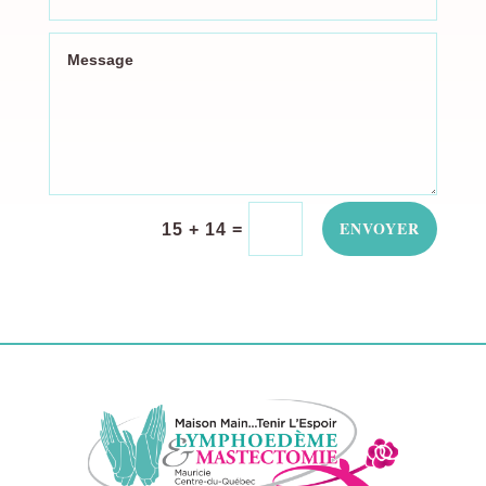
ENVOYER
=
15 + 14